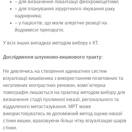
– для визначення локалізації феохромоцитоми;
– для планування хірургічного лікування раку
наднирника;
– у пацієнтів, що мали алергічні реакції на
йодовмісні препарати.
У всіх інших випадках методом вибору є КТ.
Дослідження шлунково-кишкового тракту:
Не дивлячись на створення адекватних систем
візуалізації кишківника з використанням позитивних та
негативних контрастних речовин, комп`ютерна
томографія лишається на практиці методом вибору для
визначення стадії пухлинної інвазії, регіонального та
віддаленого метастазування. МРТ може
використовуватись як допоміжний метод оцінки інвазії
стінки кишки, враховуючи більш чітку візуалізацію шарів
стінки.