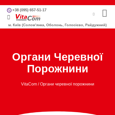
+38 (095) 657-51-17
Інформація для пацієнтів
Інформація для лікарів
м. Київ (Солом’янка, Оболонь, Голосієво, Райдужний)
Органи Черевної
Порожнини
VitaCom
/
Органи черевної порожнини