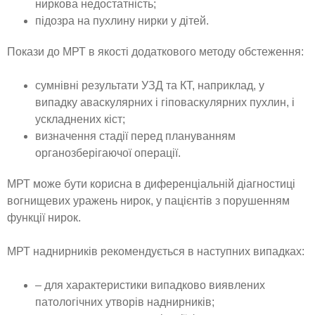
ниркова недостатність;
підозра на пухлину нирки у дітей.
Покази до МРТ в якості додаткового методу обстеження:
сумнівні результати УЗД та КТ, наприклад, у
випадку аваскулярних і гіповаскулярних пухлин, і
ускладнених кіст;
визначення стадії перед плануванням
органозберігаючої операції.
МРТ може бути корисна в диференціальній діагностиці
вогнищевих уражень нирок, у пацієнтів з порушенням
функції нирок.
МРТ наднирників рекомендується в наступних випадках:
– для характеристики випадково виявлених
патологічних утворів наднирників;